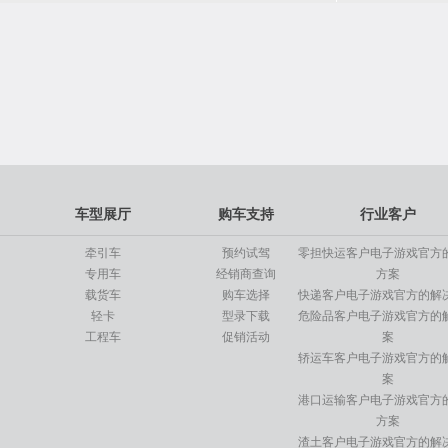
10.01
24.00
专用车
万
万
指导价格
指导价格
乘龙底盘专用车
指导价：
17.90万
元
起
了解详情 >>
乘龙底盘
17.90
万
指导价格
车型展厅
购车支持
行业客户
牵引车
预约试驾
零担快运客户电子游戏官方
专用车
经销商查询
方案
载货车
购车选择
快递客户电子游戏官方的解
轻卡
型录下载
危险品客户电子游戏官方的
工程车
促销活动
案
轿运车客户电子游戏官方的
案
港口运输客户电子游戏官方
方案
渣土客户电子游戏官方的解