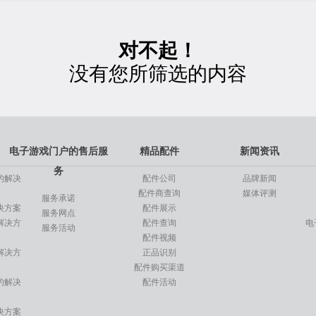
元
元
起
起
对不起！
没有您所筛选的内容
专用车
元
起
电子游戏门户的售后服
精品配件
新闻资讯
务
的解决
配件公司
品牌新闻
配件商查询
媒体评测
服务承诺
决方案
配件展示
服务网点
解决方
配件查询
电
服务活动
配件视频
解决方
正品识别
配件购买渠道
的解决
配件活动
决方案