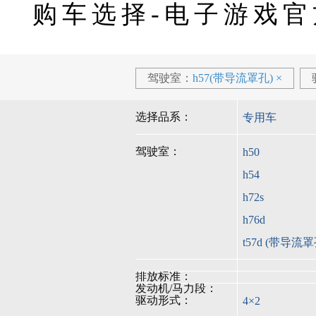
了解详情 >>
了解详情 >>
了解详情 >>
购车选择-电子游戏官
h7 载货车
h5 载货车
新m3载货
27.86
16.66
15.20
万
万
万
指导价格
指导价格
指导价格
驾驶室：
h57(带导流罩孔)
×
l3 载货车
指导价：
14.32万
元
起
了解详情 >>
l3 载货车
选择品系：
专用车
14.32
驾驶室：
h50
工程车
万
指导价格
h7 工程车
h54
指导价：
31.07万
元
起
了解详情 >>
了解详情 >>
了解详情 >>
h72s
h7 工程车
h5 工程车
新m3工程
h76d
t57d (带导流罩
31.07
27.20
15.51
轻卡
万
万
万
指导价格
指导价格
指导价格
乘龙轻卡l2
排放标准：
指导价：
10.01万
元
起
了解详情 >>
了解详情 >>
发动机/马力段：
驱动形式：
4×2
乘龙轻卡l2
乘龙新能源轻