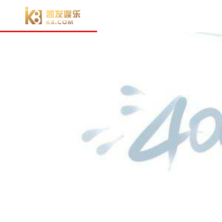
电子游戏官方-电子游戏门户
车型展厅
购
电子游戏官方-电子游戏门户
经
牵引车
h7 牵引车
指导价：
35.11万
元
起
了解详情 >>
了解详情 >>
了解详情 >>
h7 牵引车
t7 牵引车
h5 牵引车
35.11
44.66
20.85
万
万
万
指导价格
指导价格
指导价格
t5 牵引车
指导价：
30.91万
元
起
了解详情 >>
t5 牵引车
30.91
载货车
万
指导价格
h7 载货车
指导价：
27.86万
元
起