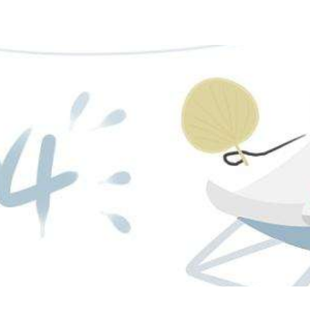
车支持
行业客户
电子游戏门户的售后服务
精品配件
预约试驾
零担快运客户电子游戏官方的解决方案
服务承诺
配件公司
销商查询
快递客户电子游戏官方的解决方案
服务网点
配件商查询
购车选择
危险品客户电子游戏官方的解决方案
服务活动
配件展示
t7 牵引车
h5 牵引车
指导价：
44.66万
元
起
指导价：
20.85万
元
起
型录下载
轿运车客户电子游戏官方的解决方案
配件查询
促销活动
港口运输客户电子游戏官方的解决方案
配件视频
渣土客户电子游戏官方的解决方案
正品识别
元
元
元
起
起
起
配件购买渠道
配件活动
元
起
h5 载货车
新m3载货车
指导价：
16.66万
元
起
指导价：
15.20万
元
起