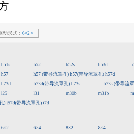
方
车
元
元
元
起
起
起
驱动形式：
6×2
×
h51s
h52
h52s
h53d
h
元
起
h5 工程车
新m3工程车
h57
h57 (带导流罩孔)
h57(带导流罩孔)
h57d
指导价：
27.20万
元
起
指导价：
15.51万
元
起
h73d
h73d(带导流罩孔)
h73s
h73s (带导流
车
l25
l31
m30b
m31b
m
孔)
t57d(带导流罩孔)
t7d
元
元
元
起
起
起
乘龙新能源轻卡l2ev
指导价：
24.00万
元
起
6×2
6×4
8×2
8×4
卡l2ev