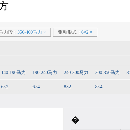
方
车
元
元
元
起
起
起
/马力段：
350-400马力
×
驱动形式：
6×2
×
元
起
h5 工程车
新m3工程车
140-190马力
190-240马力
240-300马力
300-350马力
3
指导价：
27.20万
元
起
指导价：
15.51万
元
起
6×2
6×4
8×2
8×4
车
元
元
元
起
起
起
乘龙新能源轻卡l2ev
指导价：
24.00万
元
起
�
卡l2ev