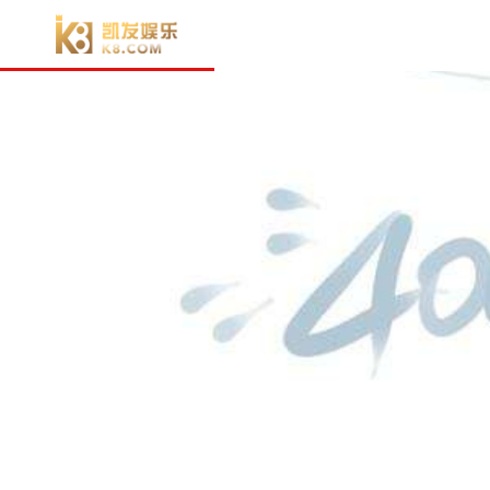
电子游戏官方-电子游戏门户
车型展厅
购
电子游戏官方-电子游戏门户
经
牵引车
h7 牵引车
指导价：
35.11万
元
起
了解详情 >>
了解详情 >>
了解详情 >>
h7 牵引车
t7 牵引车
h5 牵引车
35.11
44.66
20.85
万
万
万
指导价格
指导价格
指导价格
t5 牵引车
指导价：
30.91万
元
起
了解详情 >>
t5 牵引车
30.91
载货车
万
指导价格
h7 载货车
指导价：
27.86万
元
起