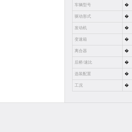
车辆型号
�
元
元
起
起
驱动形式
�
发动机
�
专用车
变速箱
�
离合器
�
元
起
后桥/速比
�
选装配置
�
工况
�