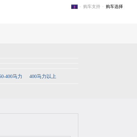
购车支持
购车选择
电子游戏官方-电子游戏门户
50-400马力
400马力以上