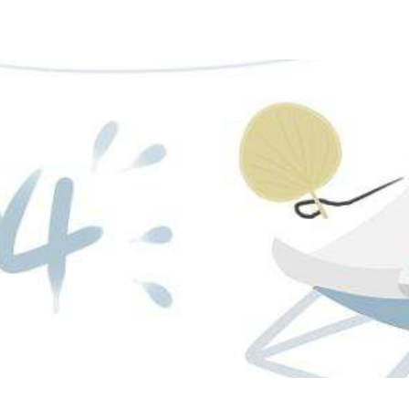
车支持
行业客户
电子游戏门户的售后服务
精品配件
预约试驾
零担快运客户电子游戏官方的解决方案
服务承诺
配件公司
销商查询
快递客户电子游戏官方的解决方案
服务网点
配件商查询
购车选择
危险品客户电子游戏官方的解决方案
服务活动
配件展示
t7 牵引车
h5 牵引车
指导价：
44.66万
元
起
指导价：
20.85万
元
起
型录下载
轿运车客户电子游戏官方的解决方案
配件查询
促销活动
港口运输客户电子游戏官方的解决方案
配件视频
渣土客户电子游戏官方的解决方案
正品识别
元
元
元
起
起
起
配件购买渠道
配件活动
元
起
h5 载货车
新m3载货车
指导价：
16.66万
元
起
指导价：
15.20万
元
起