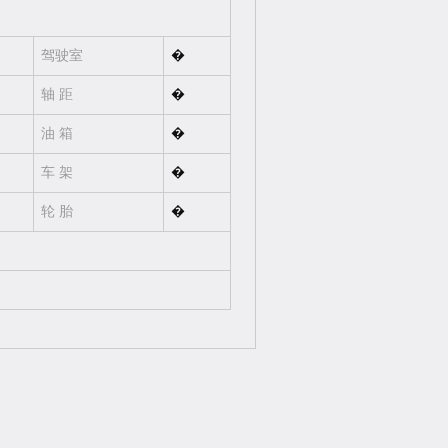
驾驶室
�
轴 距
�
油 箱
�
车 架
�
轮 胎
�