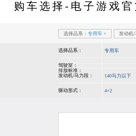
了解详情 >>
了解详情 >>
了解详情 >>
购车选择-电子游戏官
h7 载货车
h5 载货车
新m3载货
27.86
16.66
15.20
万
万
万
指导价格
指导价格
指导价格
选择品系：
专用车
×
发动机
l3 载货车
指导价：
14.32万
元
起
了解详情 >>
l3 载货车
选择品系：
专用车
14.32
驾驶室：
工程车
万
指导价格
排放标准：
h7 工程车
发动机/马力段：
140马力以下
指导价：
31.07万
元
起
了解详情 >>
了解详情 >>
了解详情 >>
驱动形式：
4×2
h7 工程车
h5 工程车
新m3工程
31.07
27.20
15.51
轻卡
万
万
万
指导价格
指导价格
指导价格
乘龙轻卡l2
指导价：
10.01万
元
起
了解详情 >>
了解详情 >>
乘龙轻卡l2
乘龙新能源轻