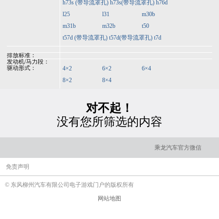
h73s (带导流罩孔)
h73s(带导流罩孔)
h76d
l25
l31
m30b
m31b
m32b
t50
t57d (带导流罩孔)
t57d(带导流罩孔)
t7d
排放标准：
发动机/马力段：
驱动形式：
4×2
6×2
6×4
8×2
8×4
对不起！
没有您所筛选的内容
乘龙汽车官方微信
免责声明
© 东风柳州汽车有限公司电子游戏门户的版权所有
网站地图