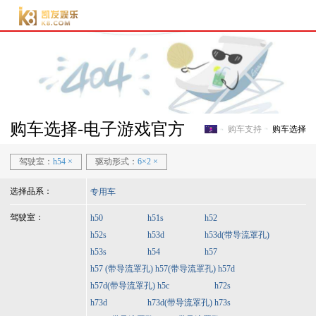
电子游戏官方-电子游
戏门户
购车选择-电子游戏官方
购车支持
购车选择
电子游戏官方-电子游戏门
驾驶室：
h54
×
驱动形式：
6×2
×
选择品系：
专用车
驾驶室：
h50
h51s
h52
h52s
h53d
h53d(带导流罩孔)
h53s
h54
h57
h57 (带导流罩孔)
h57(带导流罩孔)
h57d
h57d(带导流罩孔)
h5c
h72s
h73d
h73d(带导流罩孔)
h73s