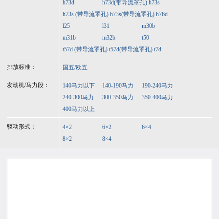
h73d
h73d(带导流罩孔)
h73s
h73s (带导流罩孔)
h73s(带导流罩孔)
h76d
l25
l31
m30b
m31b
m32b
t50
t57d (带导流罩孔)
t57d(带导流罩孔)
t7d
排放标准：
国五/欧五
发动机/马力段：
140马力以下
140-190马力
190-240马力
240-300马力
300-350马力
350-400马力
400马力以上
驱动形式：
4×2
6×2
6×4
8×2
8×4