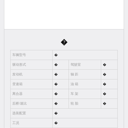
�
车辆型号
�
驱动形式
�
驾驶室
�
发动机
�
轴 距
�
变速箱
�
油 箱
�
离合器
�
车 架
�
后桥/速比
�
轮 胎
�
选装配置
�
工况
�