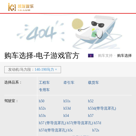
电子游戏官方-电子游
戏门户
购车选择-电子游戏官方
购车支持
购车选择
电子游戏官方-电子游戏门
发动机/马力段：
140-190马力
×
选择品系：
工程车
牵引车
载货车
专用车
驾驶室：
h50
h51s
h52
h52s
h53d
h53d(带导流罩孔)
h53s
h54
h57
h57 (带导流罩孔)
h57(带导流罩孔)
h57d
h57d(带导流罩孔)
h5c
h72s