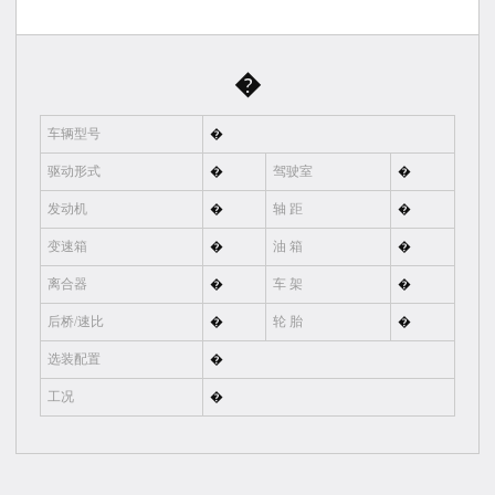
�
车辆型号
�
驱动形式
�
驾驶室
�
发动机
�
轴 距
�
变速箱
�
油 箱
�
离合器
�
车 架
�
后桥/速比
�
轮 胎
�
选装配置
�
工况
�