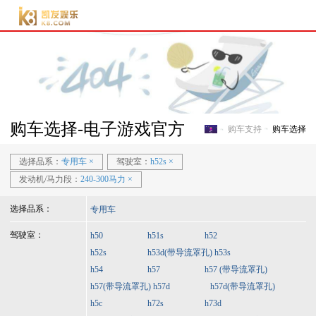
电子游戏官方-电子游
戏门户
购车选择-电子游戏官方
购车支持
购车选择
电子游戏官方-电子游戏门
选择品系：
专用车
×
驾驶室：
h52s
×
发动机/马力段：
240-300马力
×
选择品系：
专用车
驾驶室：
h50
h51s
h52
h52s
h53d(带导流罩孔)
h53s
h54
h57
h57 (带导流罩孔)
h57(带导流罩孔)
h57d
h57d(带导流罩孔)
h5c
h72s
h73d