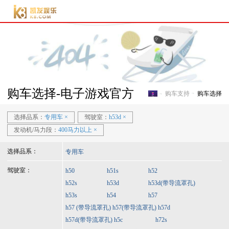
电子游戏官方-电子游
戏门户
购车选择-电子游戏官方
购车支持
购车选择
电子游戏官方-电子游戏门
选择品系：
专用车
×
驾驶室：
h53d
×
发动机/马力段：
400马力以上
×
选择品系：
专用车
驾驶室：
h50
h51s
h52
h52s
h53d
h53d(带导流罩孔)
h53s
h54
h57
h57 (带导流罩孔)
h57(带导流罩孔)
h57d
h57d(带导流罩孔)
h5c
h72s