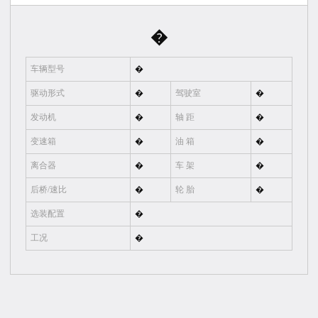
�
车辆型号
�
驱动形式
�
驾驶室
�
发动机
�
轴 距
�
变速箱
�
油 箱
�
离合器
�
车 架
�
后桥/速比
�
轮 胎
�
选装配置
�
工况
�