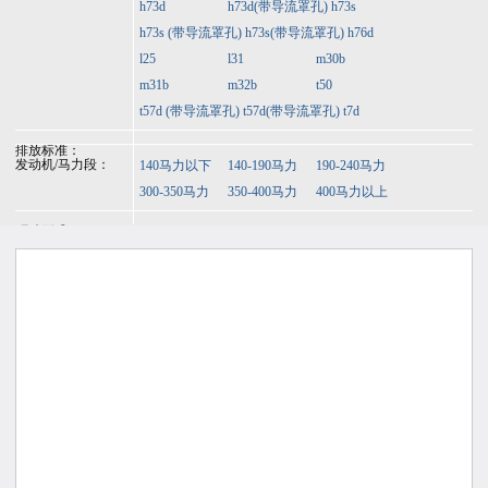
h73d
h73d(带导流罩孔)
h73s
h73s (带导流罩孔)
h73s(带导流罩孔)
h76d
l25
l31
m30b
m31b
m32b
t50
t57d (带导流罩孔)
t57d(带导流罩孔)
t7d
排放标准：
发动机/马力段：
140马力以下
140-190马力
190-240马力
300-350马力
350-400马力
400马力以上
驱动形式：