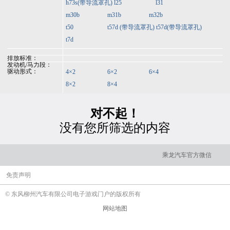
h73s(带导流罩孔)
l25
l31
m30b
m31b
m32b
t50
t57d (带导流罩孔)
t57d(带导流罩孔)
t7d
排放标准：
发动机/马力段：
驱动形式：
4×2
6×2
6×4
8×2
8×4
对不起！
没有您所筛选的内容
乘龙汽车官方微信
免责声明
© 东风柳州汽车有限公司电子游戏门户的版权所有
网站地图