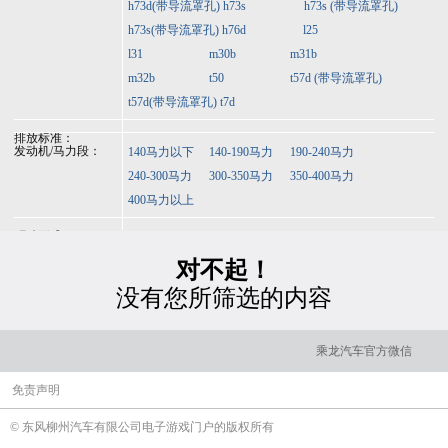
h73d(带导流罩孔)
h73s
h73s (带导流罩孔)
h73s(带导流罩孔)
h76d
l25
l31
m30b
m31b
m32b
t50
t57d (带导流罩孔)
t57d(带导流罩孔)
t7d
排放标准：
发动机/马力段：
140马力以下
140-190马力
190-240马力
240-300马力
300-350马力
350-400马力
400马力以上
驱动形式：
对不起！
没有您所筛选的内容
乘龙汽车官方微信
免责声明
© 东风柳州汽车有限公司电子游戏门户的版权所有