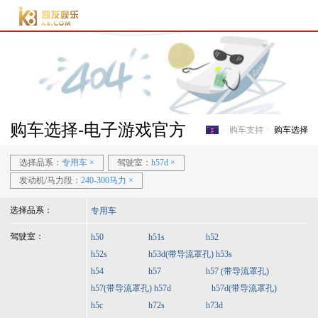
电子游戏官方-电子游
戏门户
购车选择-电子游戏官方
购车支持
购车选择
电子游戏官方-电子游戏门
选择品系：
专用车
×
驾驶室：
h57d
×
发动机/马力段：
240-300马力
×
选择品系：
专用车
驾驶室：
h50
h51s
h52
h52s
h53d(带导流罩孔)
h53s
h54
h57
h57 (带导流罩孔)
h57(带导流罩孔)
h57d
h57d(带导流罩孔)
h5c
h72s
h73d