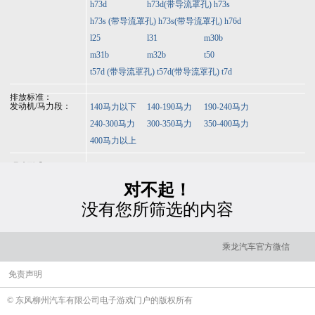
h73d
h73d(带导流罩孔)
h73s
h73s (带导流罩孔)
h73s(带导流罩孔)
h76d
l25
l31
m30b
m31b
m32b
t50
t57d (带导流罩孔)
t57d(带导流罩孔)
t7d
排放标准：
发动机/马力段：
140马力以下
140-190马力
190-240马力
240-300马力
300-350马力
350-400马力
400马力以上
驱动形式：
对不起！
没有您所筛选的内容
乘龙汽车官方微信
免责声明
© 东风柳州汽车有限公司电子游戏门户的版权所有