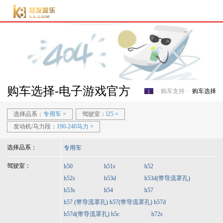
电子游戏官方-电子游
戏门户
购车选择-电子游戏官方
购车支持
购车选择
电子游戏官方-电子游戏门
选择品系：
专用车
×
驾驶室：
l25
×
发动机/马力段：
190-240马力
×
选择品系：
专用车
驾驶室：
h50
h51s
h52
h52s
h53d
h53d(带导流罩孔)
h53s
h54
h57
h57 (带导流罩孔)
h57(带导流罩孔)
h57d
h57d(带导流罩孔)
h5c
h72s