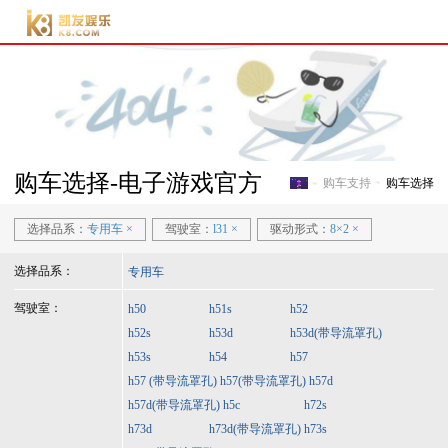
电子游戏官方-电子游
戏门户
购车选择-电子游戏官方
购车支持
购车选择
电子游戏官方-电子游戏门
选择品系：
专用车
×
驾驶室：
l31
×
驱动形式：
8×2
×
选择品系：
专用车
驾驶室：
h50
h51s
h52
h52s
h53d
h53d(带导流罩孔)
h53s
h54
h57
h57 (带导流罩孔)
h57(带导流罩孔)
h57d
h57d(带导流罩孔)
h5c
h72s
h73d
h73d(带导流罩孔)
h73s