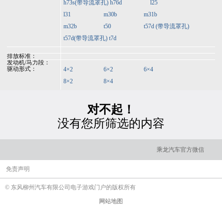
h73s(带导流罩孔)
h76d
l25
l31
m30b
m31b
m32b
t50
t57d (带导流罩孔)
t57d(带导流罩孔)
t7d
排放标准：
发动机/马力段：
驱动形式：
4×2
6×2
6×4
8×2
8×4
对不起！
没有您所筛选的内容
乘龙汽车官方微信
免责声明
© 东风柳州汽车有限公司电子游戏门户的版权所有
网站地图