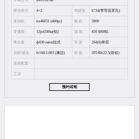
车辆型号
lz4181h7ab
驱动形式
4×2
驾驶室
h73d(带导流罩孔)
发动机
isz46051 (460ps)
轴 距
3800
变速箱
12jsd180ta(铝)
油 箱
450 600l铝
离合器
ф430 eaton拉式
车 架
264(6)单层
后桥/速比
fs160/3.083 (康迈)
轮 胎
295/80r22.5(前铝)
选装配置
工况
预约试驾