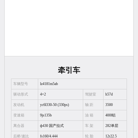
牵引车
车辆型号
lz4181m5ab
驱动形式
4×2
驾驶室
h57d
发动机
yc6l330-50 (330ps)
轴 距
3500
变速箱
9js135b
油 箱
400l铝
离合器
ф430 国产拉式
车 架
282单层
后桥/速比
fs160/4.444
轮 胎
12r22.5