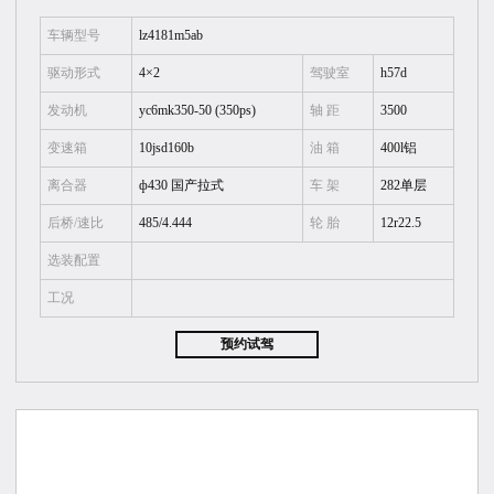
车辆型号
lz4181m5ab
驱动形式
4×2
驾驶室
h57d
发动机
yc6mk350-50 (350ps)
轴 距
3500
变速箱
10jsd160b
油 箱
400l铝
离合器
ф430 国产拉式
车 架
282单层
后桥/速比
485/4.444
轮 胎
12r22.5
选装配置
工况
预约试驾