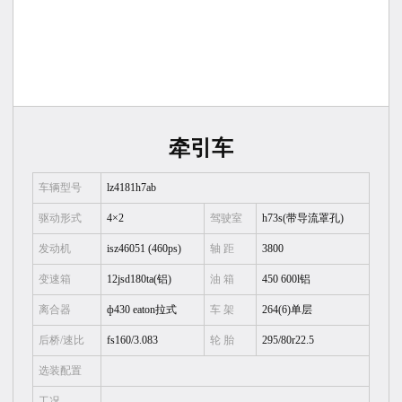
牵引车
车辆型号
lz4181h7ab
驱动形式
4×2
驾驶室
h73s(带导流罩孔)
发动机
isz46051 (460ps)
轴 距
3800
变速箱
12jsd180ta(铝)
油 箱
450 600l铝
离合器
ф430 eaton拉式
车 架
264(6)单层
后桥/速比
fs160/3.083
轮 胎
295/80r22.5
选装配置
工况