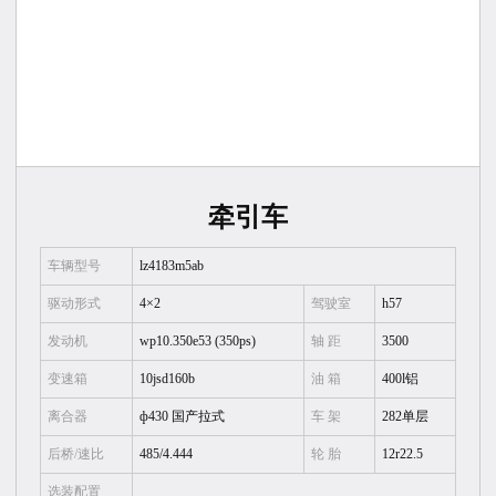
牵引车
车辆型号
lz4183m5ab
驱动形式
4×2
驾驶室
h57
发动机
wp10.350e53 (350ps)
轴 距
3500
变速箱
10jsd160b
油 箱
400l铝
离合器
ф430 国产拉式
车 架
282单层
后桥/速比
485/4.444
轮 胎
12r22.5
选装配置