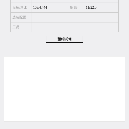
后桥/速比
153/4.444
轮 胎
11r22.5
选装配置
工况
预约试驾