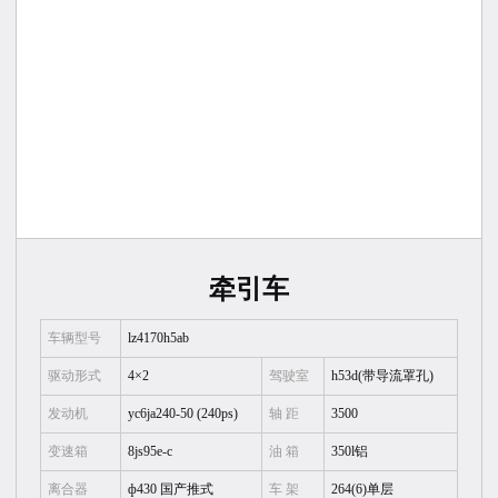
牵引车
车辆型号
lz4170h5ab
驱动形式
4×2
驾驶室
h53d(带导流罩孔)
发动机
yc6ja240-50 (240ps)
轴 距
3500
变速箱
8js95e-c
油 箱
350l铝
离合器
ф430 国产推式
车 架
264(6)单层