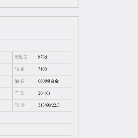
驾驶室
h73d
轴 距
7100
油 箱
600l铝合金
车 架
264(6)
轮 胎
315/60r22.5