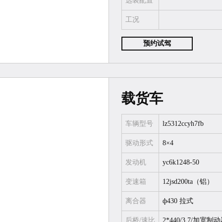
选装配置
工况
预约试驾
载货车
车辆型号
lz5312ccyh7fb
驱动形式
8×4
发动机
yc6k1248-50
变速箱
12jsd200ta（铝）
离合器
ф430 拉式
后桥/速比
2*440/3.7/加宽