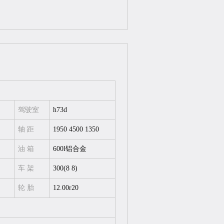
驾驶室
h73d
轴 距
1950 4500 1350
油 箱
600l铝合金
车 架
300(8 8)
轮 胎
12.00r20