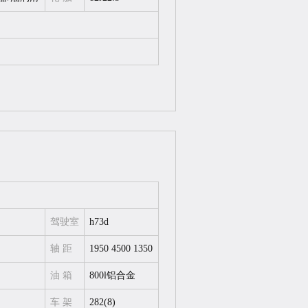
驾驶室
h73d
轴 距
1950 4500 1350
油 箱
800l铝合金
车 架
282(8)