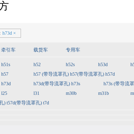
方
车
元
元
元
起
起
起
：
h73d
×
牵引车
载货车
专用车
h51s
h52
h52s
h53d
h
元
起
h5 工程车
新m3工程车
h57
h57 (带导流罩孔)
h57(带导流罩孔)
h57d
指导价：
27.20万
元
起
指导价：
15.51万
元
起
h73d
h73d(带导流罩孔)
h73s
h73s (带导流
车
l25
l31
m30b
m31b
m
孔)
t57d(带导流罩孔)
t7d
元
元
元
起
起
起
乘龙新能源轻卡l2ev
指导价：
24.00万
元
起
卡l2ev