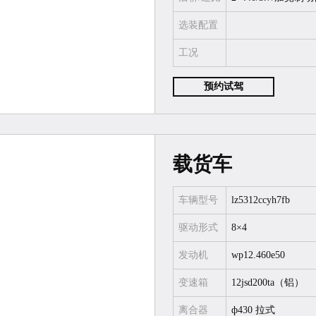
选装配置
工况
预约试驾
载货车
车辆型号
lz5312ccyh7fb
驱动形式
8×4
发动机
wp12.460e50
变速箱
12jsd200ta（铝）
离合器
ф430 拉式