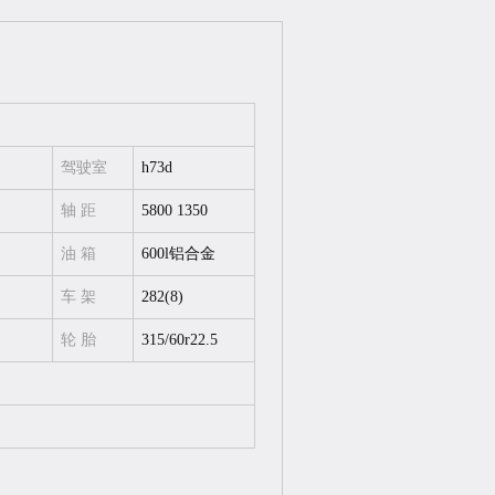
驾驶室
h73d
轴 距
5800 1350
）
油 箱
600l铝合金
车 架
282(8)
轮 胎
315/60r22.5