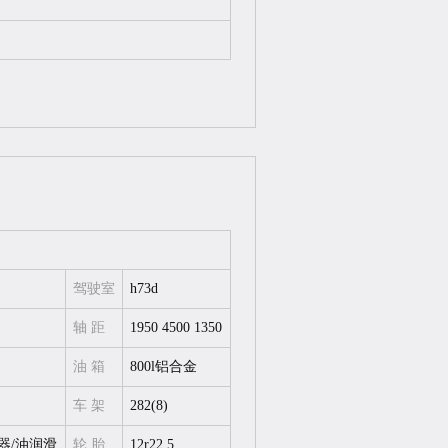
驾驶室
h73d
轴 距
1950 4500 1350
油 箱
800l铝合金
车 架
282(8)
制动器/油润滑
轮 胎
12r22.5