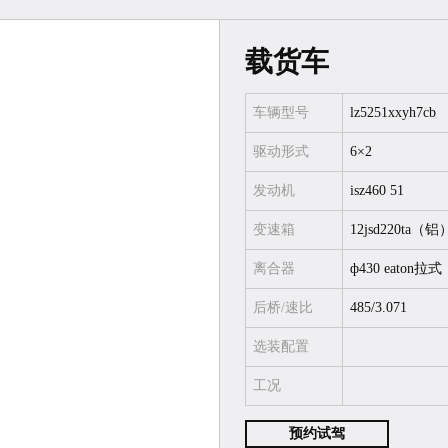
元
元
起
起
载货车
车辆型号
lz5251xxyh7cb
专用车
驱动形式
6×2
元
起
发动机
isz460 51
变速箱
12jsd220ta（铝
离合器
ф430 eaton拉式
后桥/速比
485/3.071
选装配置
工况
预约试驾