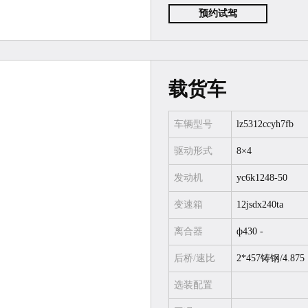
预约试驾
载货车
车辆型号
lz5312ccyh7fb
驱动形式
8×4
发动机
yc6k1248-50
变速箱
12jsdx240ta
离合器
ф430 -
后桥/速比
2*457铸钢/4.875
选装配置