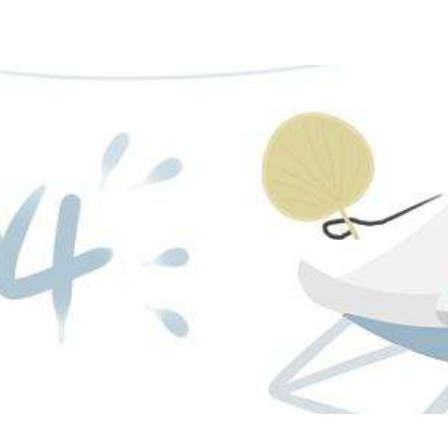
车支持
行业客户
电子游戏门户的售后服务
精品配件
预约试驾
零担快运客户电子游戏官方的解决方案
服务承诺
配件公司
销商查询
快递客户电子游戏官方的解决方案
服务网点
配件商查询
购车选择
危险品客户电子游戏官方的解决方案
服务活动
配件展示
t7 牵引车
h5 牵引车
指导价：
44.66万
元
起
指导价：
20.85万
元
起
型录下载
轿运车客户电子游戏官方的解决方案
配件查询
促销活动
港口运输客户电子游戏官方的解决方案
配件视频
渣土客户电子游戏官方的解决方案
正品识别
元
元
元
起
起
起
配件购买渠道
配件活动
元
起
h5 载货车
新m3载货车
指导价：
16.66万
元
起
指导价：
15.20万
元
起