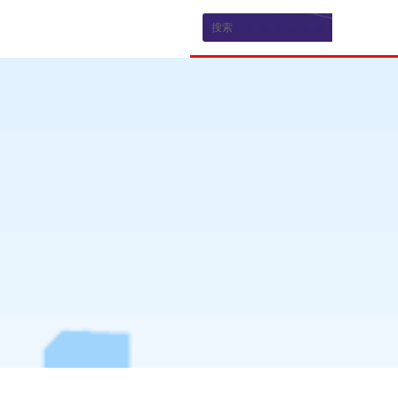
新闻资讯
乘龙品牌
品牌新闻
品牌介绍
媒体评测
生产研发
荣誉资质
电子游戏官方的合作伙伴招募
联系电子游戏门户