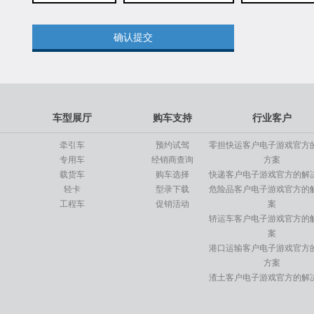
10.01
24.00
专用车
万
万
指导价格
指导价格
乘龙底盘专用车
指导价：
17.90万
元
起
了解详情 >>
乘龙底盘
17.90
车型展厅
购车支持
行业客户
万
指导价格
牵引车
预约试驾
零担快运客户电子游戏官方
专用车
经销商查询
方案
载货车
购车选择
快递客户电子游戏官方的解
轻卡
型录下载
危险品客户电子游戏官方的
工程车
促销活动
案
轿运车客户电子游戏官方的
案
港口运输客户电子游戏官方
方案
渣土客户电子游戏官方的解