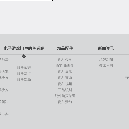
元
元
起
起
专用车
电子游戏门户的售后服
精品配件
新闻资讯
元
起
务
的解决
配件公司
品牌新闻
配件商查询
媒体评测
服务承诺
决方案
配件展示
服务网点
解决方
配件查询
电
服务活动
配件视频
解决方
正品识别
配件购买渠道
的解决
配件活动
决方案