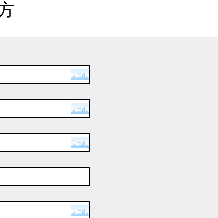
方
车
元
元
元
起
起
起
元
起
h5 工程车
新m3工程车
指导价：
27.20万
元
起
指导价：
15.51万
元
起
车
元
元
元
起
起
起
乘龙新能源轻卡l2ev
指导价：
24.00万
元
起
卡l2ev