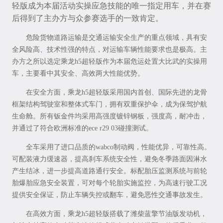
轻版成为本届活动实操应急技能的唯一指定用车，并在赛
后得到了主办方与众参赛选手的一致肯定。
危险货物道路运输是交通运输安全生产的重点领域，具有安
全风险高、技术性强的特点，对运输车辆性能要求也是极高。主
办方之所以选定乘龙h5超轻版作为本届危运处置大比武的实操用
车，主要看中其安全、高效两大性能优势。
在安全方面，乘龙h5超轻版采用国内首创、国际先进的龙骨
框架结构驾驶室和整体式车门，拥有双重保护伞，成为保驾护航
生命舱。所有钣金件均采用高强度镀锌钢板，强度高，耐冲击，
并通过了符合欧洲标准的ece r29 03碰撞测试。
全车采用了进口品质的wabco制动阀，性能优异，可靠性高。
可配装液力缓速器，提高刹车系统安全性，避免冬季路面因淋水
产生结冰，进一步提高道路通行安全。标配胎压监测系统与前轮
胎爆胎应急安全装置，可对每个轮胎实施监控，为高速行驶工况
提供安全保证，防止车辆失控或翻车，避免恶性交通事故发生。
在高效方面，乘龙h5超轻版搭载了潍柴蓝擎节油版发动机，