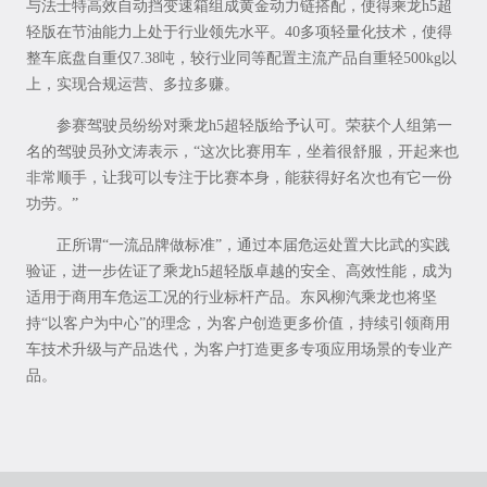
与法士特高效自动挡变速箱组成黄金动力链搭配，使得乘龙h5超
轻版在节油能力上处于行业领先水平。40多项轻量化技术，使得
整车底盘自重仅7.38吨，较行业同等配置主流产品自重轻500kg以
上，实现合规运营、多拉多赚。
参赛驾驶员纷纷对乘龙h5超轻版给予认可。荣获个人组第一
名的驾驶员孙文涛表示，“这次比赛用车，坐着很舒服，开起来也
非常顺手，让我可以专注于比赛本身，能获得好名次也有它一份
功劳。”
正所谓“一流品牌做标准”，通过本届危运处置大比武的实践
验证，进一步佐证了乘龙h5超轻版卓越的安全、高效性能，成为
适用于商用车危运工况的行业标杆产品。东风柳汽乘龙也将坚
持“以客户为中心”的理念，为客户创造更多价值，持续引领商用
车技术升级与产品迭代，为客户打造更多专项应用场景的专业产
品。