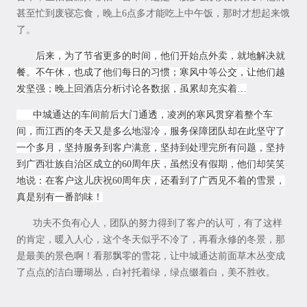
甚至忙到废寝忘食，晚上6点多才能吃上中午饭，那时才想起来饿
了。
后来，为了节省更多的时间，他们开始点外卖，就地解决就
餐。不午休，也成了他们每日的习惯；寒风中等公交，让他们越
发坚强；晚上回酒店分析讨论各数据，虽累却充实着…
中城通达的车间前后大门通透，凌冽的寒风贯穿着整个车
间，而江西的冬天又是多么地湿冷，服务保障团队却在此坚守了
一个多月，坚持服务到客户满意，坚持到处理完所有问题，坚持
到广西壮族自治区成立的60周年庆，虽然没有假期，他们却笑笑
地说：在客户这儿庆祝60周年庆，还看到了广西见不着的雪景，
真是别有一番韵味！
功夫不负有心人，团队的努力得到了客户的认可，有了这样
的肯定，暖入人心，这个冬天似乎不冷了，再看永修的冬景，那
是最美的景色啊！看那飘零的雪花，让中城通达前面草木丛变成
了点点的洁白珊瑚丛，白衬托着绿，绿点缀着白，美不胜收。