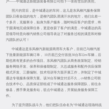
户——中城通达新能源装备有限公司拍下一张雨雪后的美照。
照片的背后，是中城通达的车间，这儿是东风柳汽服务保障
团队日夜奋战的地方，是柳汽团队洒满汗水的地方，他们出差一
个多月，克服寒冷，贴身为客户服务，随时响应客户的需求，终
于圆满地完成保障任务，更是收获了客户的满意，中城通达的高
层领导特意向柳汽销售公司领导表达了对服务过程的满意和对柳
汽团队的认可！
中城通达是东风柳汽新能源商用车大客户，目前已与柳汽签
下批量新能源车辆订单， 10月底已交付首批30台车l2ev车辆，后
期也将有更多的合作项目。东风柳汽团队从商务政策制定、经销
服务网络开发、保养和保修期制定、大总成服务和配件供应保障
模式开发、三册编制、技术培训等方面开展工作，并制定了中城
通达专项服务保障方案。该30台车辆交付后不久，cv销售公司联
合技术中心、品质保证部组成了中城通达服务保障团队，前往永
修县，携手乘龙服务站，驻点中城通达，开展贴身服务保障工
作。
为了提升团队战斗力，他们把队伍命名为“中城通达现场特战