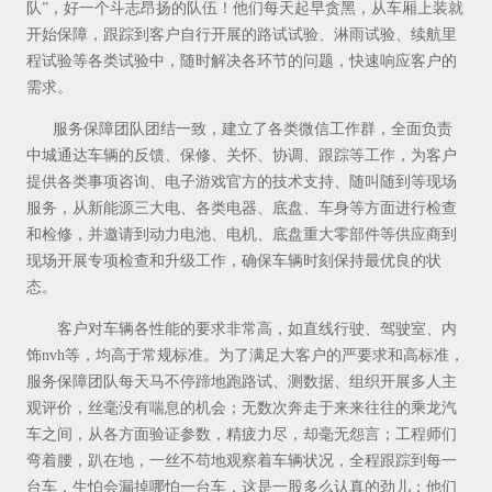
队”，好一个斗志昂扬的队伍！他们每天起早贪黑，从车厢上装就
开始保障，跟踪到客户自行开展的路试试验、淋雨试验、续航里
程试验等各类试验中，随时解决各环节的问题，快速响应客户的
需求。
服务保障团队团结一致，建立了各类微信工作群，全面负责
中城通达车辆的反馈、保修、关怀、协调、跟踪等工作，为客户
提供各类事项咨询、电子游戏官方的技术支持、随叫随到等现场
服务，从新能源三大电、各类电器、底盘、车身等方面进行检查
和检修，并邀请到动力电池、电机、底盘重大零部件等供应商到
现场开展专项检查和升级工作，确保车辆时刻保持最优良的状
态。
客户对车辆各性能的要求非常高，如直线行驶、驾驶室、内
饰nvh等，均高于常规标准。为了满足大客户的严要求和高标准，
服务保障团队每天马不停蹄地跑路试、测数据、组织开展多人主
观评价，丝毫没有喘息的机会；无数次奔走于来来往往的乘龙汽
车之间，从各方面验证参数，精疲力尽，却毫无怨言；工程师们
弯着腰，趴在地，一丝不苟地观察着车辆状况，全程跟踪到每一
台车，生怕会漏掉哪怕一台车，这是一股多么认真的劲儿；他们