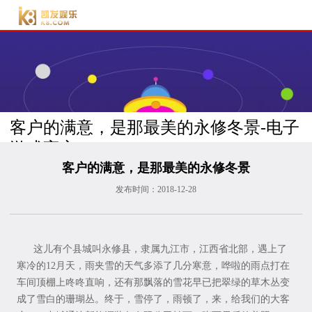
电子游戏官方-电子游
戏门户
客户的满意，是那最美的永修冬景-电子
游戏官方
返
回
客户的满意，是那最美的永修冬景
列
表
发布时间：
2018-12-28
这儿有个县城叫永修县，隶属九江市，江西省北部，遇上了
寒冷的12月天，雨夹雪的天气多添了几分寒意，哗啦的雨点打在
车间顶棚上咚咚直响，还有那飘落的雪花早已把翠绿的草木丛变
成了雪白的珊瑚丛。终于，雪停了，雨顿了，来，给我们的大客